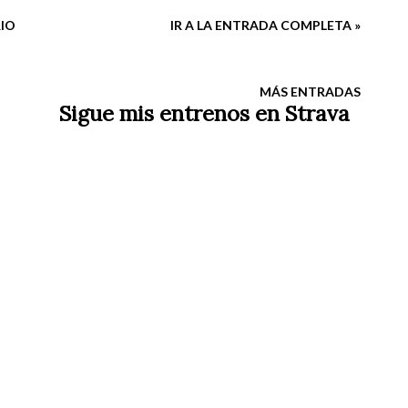
ue sería también la primera experiencia de
IO
IR A LA ENTRADA COMPLETA »
rera.
MÁS ENTRADAS
Sigue mis entrenos en Strava