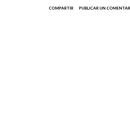
tramos por carriles, por lo q
COMPARTIR
PUBLICAR UN COMENTAR
mi madre con el monte en car