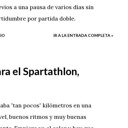
evios a una pausa de varios días sin
rtidumbre por partida doble.
IO
IR A LA ENTRADA COMPLETA »
a el Spartathlon,
zaba "tan pocos" kilómetros en una
vel, buenos ritmos y muy buenas