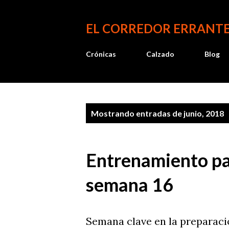
EL CORREDOR ERRANT
Crónicas
Calzado
Blog
E
Mostrando entradas de junio, 2018
n
t
Entrenamiento par
r
semana 16
a
d
Semana clave en la preparaci