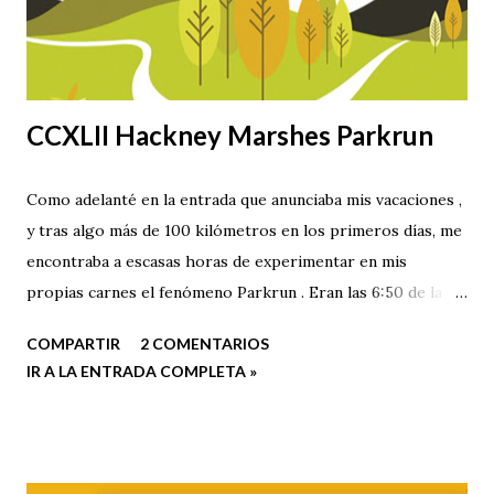
CCXLII Hackney Marshes Parkrun
Como adelanté en la entrada que anunciaba mis vacaciones ,
y tras algo más de 100 kilómetros en los primeros días, me
encontraba a escasas horas de experimentar en mis
propias carnes el fenómeno Parkrun . Eran las 6:50 de la
mañana, la lluvia repiqueteaba en los cristales y el sonido de
COMPARTIR
2 COMENTARIOS
mi despertador me sacaba del mundo onírico; llevaba
IR A LA ENTRADA COMPLETA »
esperando el momento desde que leí la entrada de Sosaku
sobre el Parkrun.