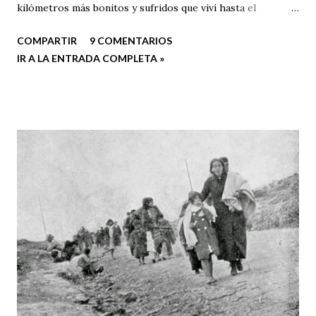
kilómetros más bonitos y sufridos que viví hasta el
momento. Este año me inscribí en cuanto tuve la
COMPARTIR
9 COMENTARIOS
oportunidad en la nueva modalidad de 42 kilómetros, que
IR A LA ENTRADA COMPLETA »
prometía emociones fuertes; estuve varias semanas
pensando qué nos depararía la prueba y barajando qué
material llevar.