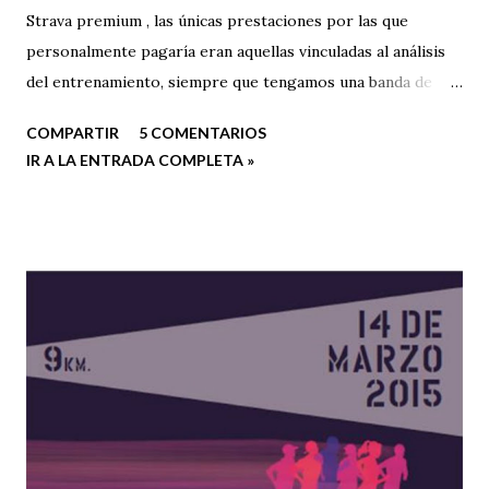
Strava premium , las únicas prestaciones por las que
personalmente pagaría eran aquellas vinculadas al análisis
del entrenamiento, siempre que tengamos una banda de
frecuencia cardíaca compatible con nuestro Smartphone. Si
COMPARTIR
5 COMENTARIOS
no es el caso, o el coste se nos dispara demasiado, una
IR A LA ENTRADA COMPLETA »
forma mucho más precisa de registrar y controlar nuestro
entrenamiento es mediante el uso de un reloj GPS, una
inversión económica elevada inicialmente pero que se
amortizará con el paso del tiempo.