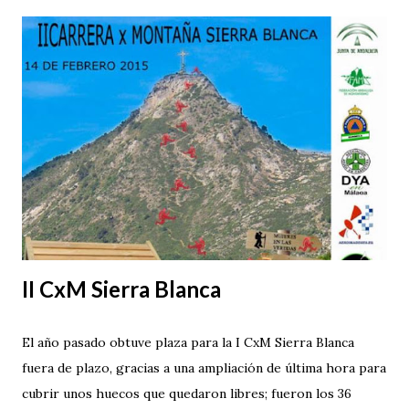
que el objetivo esta semana fue recuperar y entrenar de
cara para la competición, sin descuidar el objetivo a medio
plazo, sub 13 horas en la próxima edición de los 101 km de
Ronda 2015 (a falta de que baje 312 puestos la lista de
espera).
II CxM Sierra Blanca
El año pasado obtuve plaza para la I CxM Sierra Blanca
fuera de plazo, gracias a una ampliación de última hora para
cubrir unos huecos que quedaron libres; fueron los 36