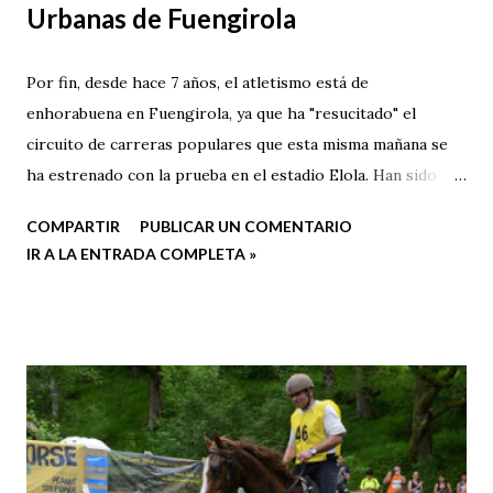
Urbanas de Fuengirola
Por fin, desde hace 7 años, el atletismo está de
enhorabuena en Fuengirola, ya que ha "resucitado" el
circuito de carreras populares que esta misma mañana se
ha estrenado con la prueba en el estadio Elola. Han sido
buenos kilómetros en compañía de atletas de multitud de
COMPARTIR
PUBLICAR UN COMENTARIO
localidades, clubes, y niveles, aunque pese a coincidir la
IR A LA ENTRADA COMPLETA »
prueba con el Maratón de Sevilla, el Duatlón de Marbella y
el Jimera Tres Trails, la participación ha superado
ampliamente el centenar de atletas en la prueba "grande"
(de las 3 celebradas esta mañana).