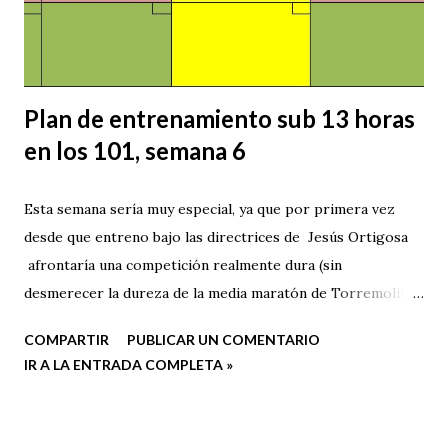
Plan de entrenamiento sub 13 horas
en los 101, semana 6
Esta semana sería muy especial, ya que por primera vez
desde que entreno bajo las directrices de Jesús Ortigosa
afrontaría una competición realmente dura (sin
desmerecer la dureza de la media maratón de Torremolinos
o el CxM Calamorro , cada una en su medida) Además,
COMPARTIR
PUBLICAR UN COMENTARIO
guardaba muchos buenos recuerdos de la anterior edición,
IR A LA ENTRADA COMPLETA »
la I CxM Sierra blanca y quería aprovechar toda la
experiencia acumulada durante el pasado año para disfrutar
más del bello pero exigente trazado de la prueba; por ello