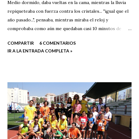
Medio dormido, daba vueltas en la cama, mientras la lluvia
repiqueteaba con fuerza contra los cristales... "igual que el
año pasado...", pensaba, mientras miraba el reloj y
comprobaba como aún me quedaban casi 10 minutos de
"sueño". El año pasado competí en la VI CxM Calamorro por
COMPARTIR
6 COMENTARIOS
primera vez, muy fuerte, ya que estaba a punto para
IR A LA ENTRADA COMPLETA »
establecer MMP en la Maratón de Sevilla , dos semanas más
tarde, pero hoy sabía que mejoraría mi registro en este
precioso y exigente trail.