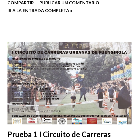
COMPARTIR
PUBLICAR UN COMENTARIO
bajado esta semana, estoy a tan solo 190 (menos de un
IR A LA ENTRADA COMPLETA »
tercio que el primer día) del dorsal que me separa del
sueño de repetir mi experiencia en los 101 el próximo 8 de
mayo, sueño por el que lucho dí a a día y semana a semana
para llegar en la mejor forma posible si finalmente se
cumple.
Prueba 1 I Circuito de Carreras