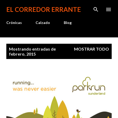
Ir al contenido principal
EL CORREDOR ERRANTE
Crónicas
Calzado
Blog
E
Mostrando entradas de
MOSTRAR TODO
n
febrero, 2015
t
r
a
d
a
s