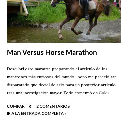
Man Versus Horse Marathon
Descubrí este maratón preparando el artículo de los
maratones más curiosos del mundo , pero me pareció tan
disparatado que decidí dejarlo para un posterior artículo
tras una investigación mayor. Todo comenzó en Gales,
como una apuesta en el Neuadd Arms, un pub en el que dos
COMPARTIR
2 COMENTARIOS
hombres discutían sobre la capacidad del hombre para
IR A LA ENTRADA COMPLETA »
vencer al caballo en una carrera de campo a través de
suficiente distancia...