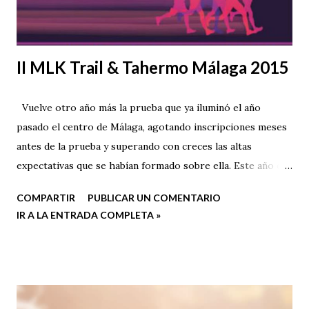
II MLK Trail & Tahermo Málaga 2015
Vuelve otro año más la prueba que ya iluminó el año
pasado el centro de Málaga, agotando inscripciones meses
antes de la prueba y superando con creces las altas
expectativas que se habían formado sobre ella. Este año el
circuito está por determinar debido a posibles obras (en la
COMPARTIR
PUBLICAR UN COMENTARIO
I MLK Trail afrontamos 566 metros de desnivel acumulado
IR A LA ENTRADA COMPLETA »
en 8 kilómetros), pero las subidas a la Alcazaba y Gibralfaro,
especialmente en la zona de la Coracha, y el tramo frente al
Teatro Romano, serán con toda probabilidad los puntos
fuertes de la prueba.