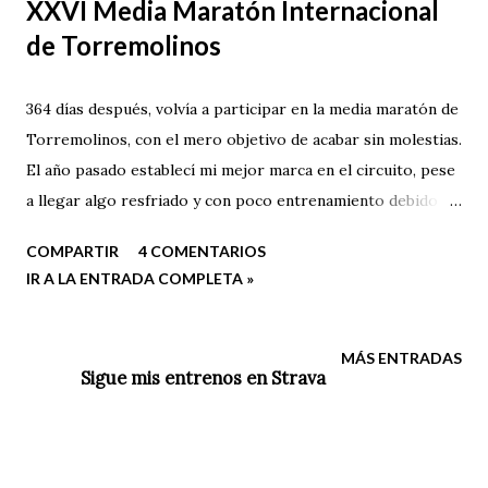
XXVI Media Maratón Internacional
de Torremolinos
364 días después, volvía a participar en la media maratón de
Torremolinos, con el mero objetivo de acabar sin molestias.
El año pasado establecí mi mejor marca en el circuito, pese
a llegar algo resfriado y con poco entrenamiento debido a
los exámenes de final de semestre, pero este año tras el
COMPARTIR
4 COMENTARIOS
parón desde septiembre el panorama pintaba aun peor...
IR A LA ENTRADA COMPLETA »
MÁS ENTRADAS
Sigue mis entrenos en Strava