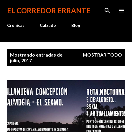
Ir al contenido principal
EL CORREDOR ERRANTE
Crónicas
Calzado
Blog
E
Mostrando entradas de
MOSTRAR TODO
n
julio, 2017
t
r
a
d
a
s