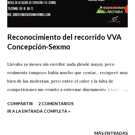
Reconocimiento del recorrido VVA
Concepción-Sexmo
Llevaba ya meses sin escribir nada (desde mayo), pero
realmente tampoco había mucho que contar... recuperé muy
bien de las molestias, pero entre el calor y la falta de
competiciones me remito a entrenar diariamente y seguir
sumando kilómetros. Estoy el decimoséptimo en la lista de
COMPARTIR
2 COMENTARIOS
espera del Spartathlon y la cosa no pinta bien, pero como
IR A LA ENTRADA COMPLETA »
la esperanza es lo último que se pierde, yo sigo a lo mío.
MÁS ENTRADAS