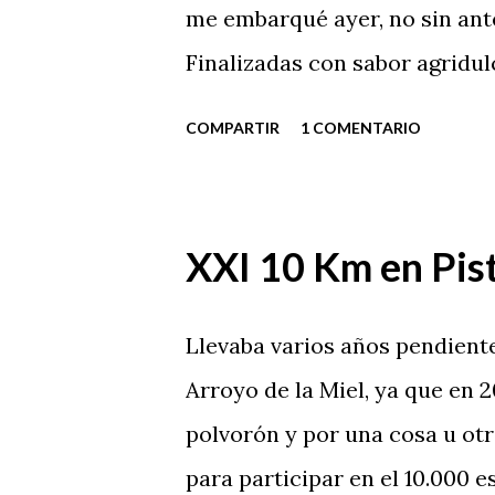
a
me embarqué ayer, no sin ante
s
Finalizadas con sabor agridul
me llevaron a dejar de corre
COMPARTIR
1 COMENTARIO
apetecía tomarme un "descans
XXI 10 Km en Pis
Llevaba varios años pendient
Arroyo de la Miel, ya que en 
polvorón y por una cosa u ot
para participar en el 10.000 es