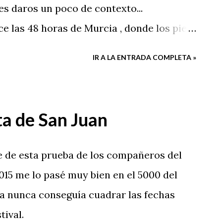
s daros un poco de contexto...
ce las 48 horas de Murcia , donde los pies
r muchas horas antes de lo pensado, me
IR A LA ENTRADA COMPLETA »
o".
ta de San Juan
e de esta prueba de los compañeros del
2015 me lo pasé muy bien en el 5000 del
ra nunca conseguía cuadrar las fechas
tival.