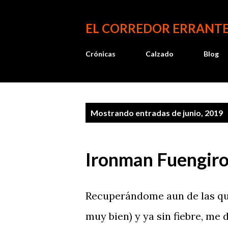
EL CORREDOR ERRANT
Crónicas
Calzado
Blog
E
Mostrando entradas de junio, 2019
n
t
Ironman Fuengiro
r
a
Recuperándome aun de las q
d
muy bien) y ya sin fiebre, me