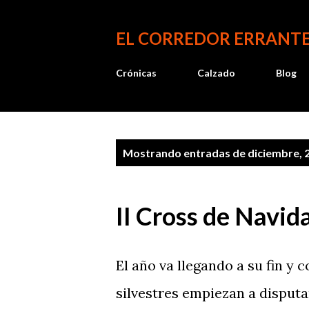
EL CORREDOR ERRANT
Crónicas
Calzado
Blog
E
Mostrando entradas de diciembre, 
n
t
II Cross de Navid
r
a
El año va llegando a su fin y 
d
silvestres empiezan a disputa