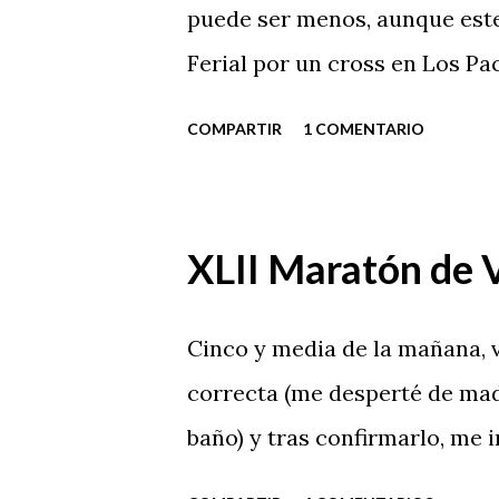
a
puede ser menos, aunque este
s
Ferial por un cross en Los Pa
COMPARTIR
1 COMENTARIO
XLII Maratón de 
Cinco y media de la mañana, v
correcta (me desperté de mad
baño) y tras confirmarlo, me 