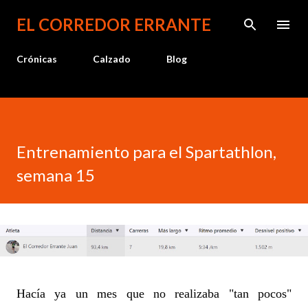
Ir al contenido principal
EL CORREDOR ERRANTE
Crónicas
Calzado
Blog
Entrenamiento para el Spartathlon,
semana 15
Hacía ya un mes que no realizaba "tan pocos"