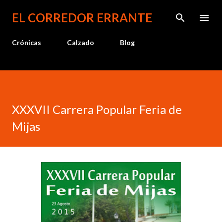
Ir al contenido principal
EL CORREDOR ERRANTE
Crónicas
Calzado
Blog
XXXVII Carrera Popular Feria de
Mijas