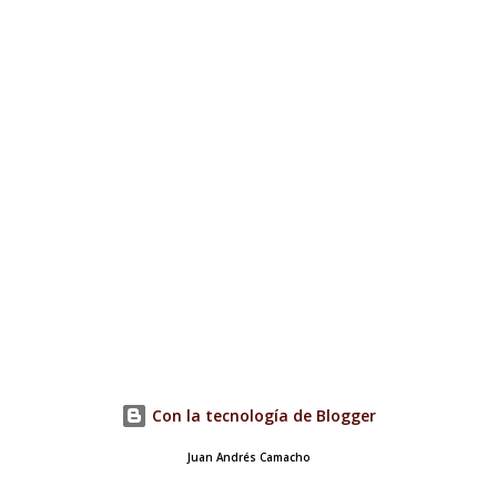
l
i
c
a
r
u
n
c
o
m
e
n
t
a
r
i
o
Con la tecnología de Blogger
Juan Andrés Camacho