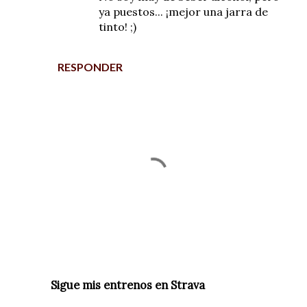
ya puestos... ¡mejor una jarra de
tinto! ;)
RESPONDER
P
Sigue mis entrenos en Strava
u
b