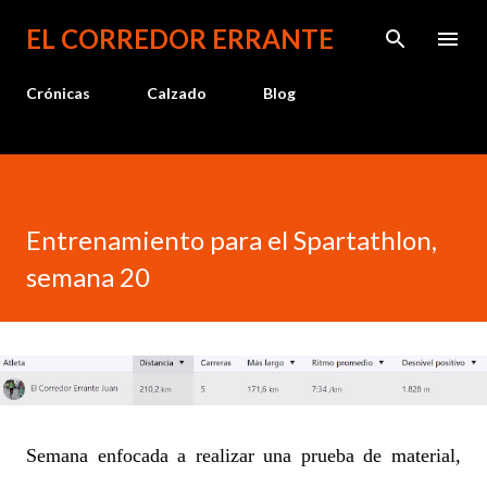
Ir al contenido principal
EL CORREDOR ERRANTE
Crónicas
Calzado
Blog
Entrenamiento para el Spartathlon,
semana 20
Semana enfocada a realizar una prueba de material,