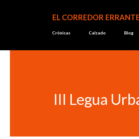
EL CORREDOR ERRANT
Crónicas
Calzado
Blog
III Legua Urb