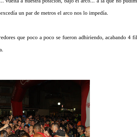
.. vuelta a nuestra posición, bajo el arco... a la que no pudi
xcedía un par de metros el arco nos lo impedía.
rredores que poco a poco se fueron adhiriendo, acabando 4 fi
a.