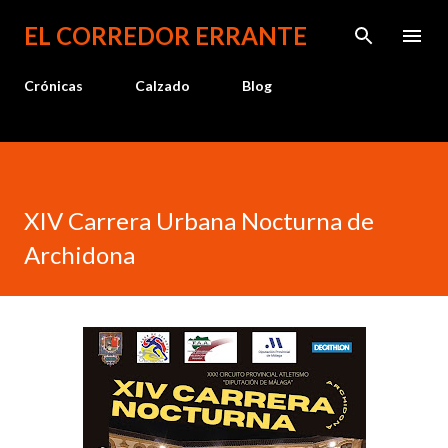
Ir al contenido principal
EL CORREDOR ERRANTE
Crónicas
Calzado
Blog
XIV Carrera Urbana Nocturna de
Archidona