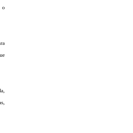
 o
ra
que
da,
as,