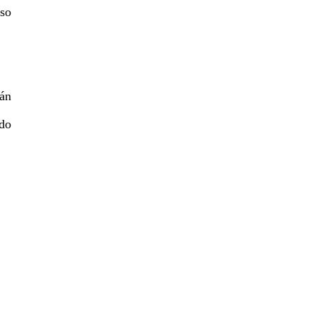
aso
án
ado