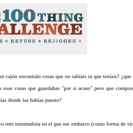
n cajón encontráis cosas que no sabíais ni que teníais? ¿que
as esas cosas que guardabas "por si acaso" pero que compra
bías donde las habías puesto?
uevo reto minimalista en el que me embarco (como forma de vi