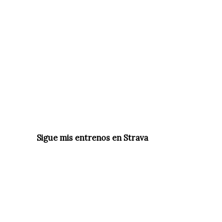
P
Sigue mis entrenos en Strava
u
b
l
i
c
a
r
u