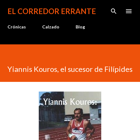
Ir al contenido principal
EL CORREDOR ERRANTE
Crónicas
Calzado
Blog
Yiannis Kouros, el sucesor de Filípides