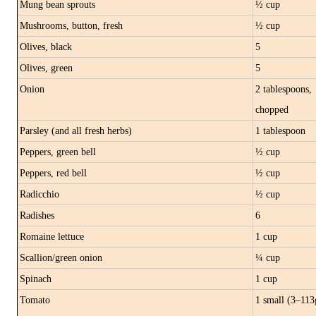
Mung bean sprouts
½ cup
Mushrooms, button, fresh
½ cup
Olives, black
5
Olives, green
5
Onion
2 tablespoons,
chopped
Parsley (and all fresh herbs)
1 tablespoon
Peppers, green bell
½ cup
Peppers, red bell
½ cup
Radicchio
½ cup
Radishes
6
Romaine lettuce
1 cup
Scallion/green onion
¼ cup
Spinach
1 cup
Tomato
1 small (3–113