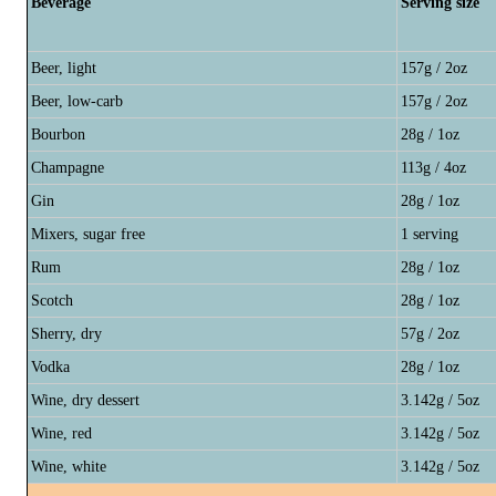
Beverage
Serving size
Beer, light
157g / 2oz
Beer, low-carb
157g / 2oz
Bourbon
28g / 1oz
Champagne
113g / 4oz
Gin
28g / 1oz
Mixers, sugar free
1 serving
Rum
28g / 1oz
Scotch
28g / 1oz
Sherry, dry
57g / 2oz
Vodka
28g / 1oz
Wine, dry dessert
3.142g / 5oz
Wine, red
3.142g / 5oz
Wine, white
3.142g / 5oz