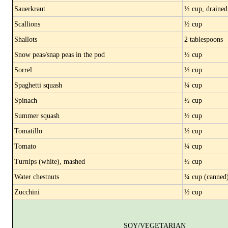
Sauerkraut
½ cup, drained
Scallions
½ cup
Shallots
2 tablespoons
Snow peas/snap peas in the pod
½ cup
Sorrel
½ cup
Spaghetti squash
¼ cup
Spinach
½ cup
Summer squash
½ cup
Tomatillo
½ cup
Tomato
¼ cup
Turnips (white), mashed
½ cup
Water chestnuts
¼ cup (canned
Zucchini
½ cup
SOY/VEGETARIAN