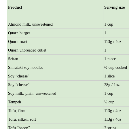
Product
Serving size
Almond milk, unsweetened
1 cup
Quorn burger
1
Quorn roast
113g / 4oz
Quorn unbreaded cutlet
1
Seitan
1 piece
Shirataki soy noodles
½ cup cooked
Soy “cheese”
1 slice
Soy “cheese”
28g / 1oz
Soy milk, plain, unsweetened
1 cup
Tempeh
½ cup
Tofu, firm
113g / 4oz
Tofu, silken, soft
113g / 4oz
Tofu “bacon”
2 strips