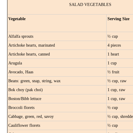
SALAD VEGETABLES
Vegetable
Serving Size
Alfalfa sprouts
½ cup
Artichoke hearts, marinated
4 pieces
Artichoke hearts, canned
1 heart
Arugula
1 cup
Avocado, Haas
½ fruit
Beans: green, snap, string, wax
½ cup, raw
Bok choy (pak choi)
1 cup, raw
Boston/Bibb lettuce
1 cup, raw
Broccoli florets
½ cup
Cabbage, green, red, savoy
½ cup, shredd
Cauliflower florets
½ cup