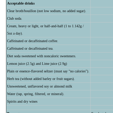
Acceptable drinks
Clear broth/bouillon (not low sodium, no added sugar).
Club soda.
Cream, heavy or light, or half-and-half (1 to 1.142g /
5oz a day).
Caffeinated or decaffeinated coffee.
Caffeinated or decaffeinated tea.
Diet soda sweetened with noncaloric sweeteners.
Lemon juice (2.5g) and Lime juice (2.9g)
Plain or essence-flavored seltzer (must say “no calories”).
Herb tea (without added barley or fruit sugars).
Unsweetened, unflavored soy or almond milk
Water (tap, spring, filtered, or mineral).
Spirits and dry wines