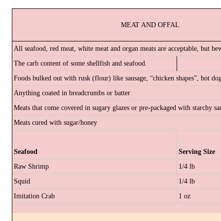
MEAT AND OFFAL
All seafood, red meat, white meat and organ meats are acceptable, but be
The carb content of some shellfish and seafood.
Foods bulked out with rusk (flour) like sausage, “chicken shapes”, hot d
Anything coated in breadcrumbs or batter
Meats that come covered in sugary glazes or pre-packaged with starchy sa
Meats cured with sugar/honey
Seafood
Serving Size
Raw Shrimp
1/4 lb
Squid
1/4 lb
Imitation Crab
1 oz