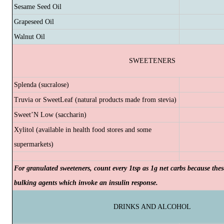
Sesame Seed Oil
Grapeseed Oil
Walnut Oil
SWEETENERS
Splenda (sucralose)
Truvia or SweetLeaf (natural products made from stevia)
Sweet’N Low (saccharin)
Xylitol (available in health food stores and some
supermarkets)
For granulated sweeteners, count every 1tsp as 1g net carbs because the
bulking agents which invoke an insulin response.
DRINKS AND ALCOHOL