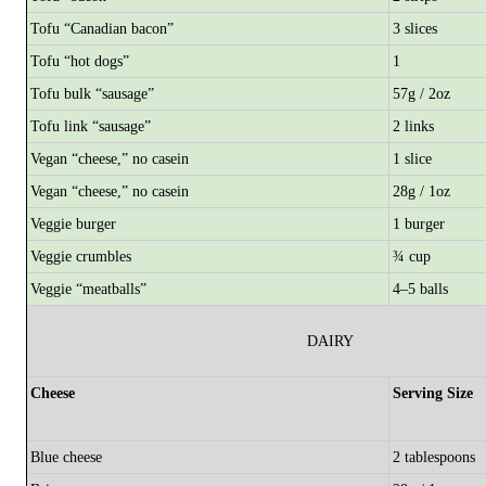
Tofu “Canadian bacon”
3 slices
Tofu “hot dogs”
1
Tofu bulk “sausage”
57g / 2oz
Tofu link “sausage”
2 links
Vegan “cheese,” no casein
1 slice
Vegan “cheese,” no casein
28g / 1oz
Veggie burger
1 burger
Veggie crumbles
¾ cup
Veggie “meatballs”
4–5 balls
DAIRY
Cheese
Serving Size
Blue cheese
2 tablespoons