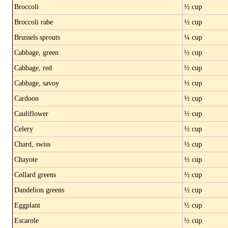
Broccoli
½ cup
Broccoli rabe
½ cup
Brussels sprouts
¼ cup
Cabbage, green
½ cup
Cabbage, red
½ cup
Cabbage, savoy
½ cup
Cardoon
½ cup
Cauliflower
½ cup
Celery
½ cup
Chard, swiss
½ cup
Chayote
½ cup
Collard greens
½ cup
Dandelion greens
½ cup
Eggplant
½ cup
Escarole
½ cup