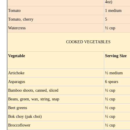
4oz)
Tomato
1 medium
Tomato, cherry
5
Watercress
½ cup
COOKED VEGETABLES
Vegetable
Serving Size
Artichoke
½ medium
Asparagus
6 spears
Bamboo shoots, canned, sliced
½ cup
Beans, green, wax, string, snap
½ cup
Beet greens
½ cup
Bok choy (pak choi)
½ cup
Broccoflower
½ cup