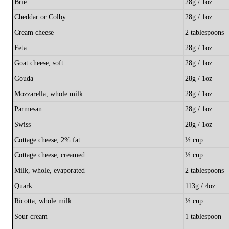
Brie
28g / 1oz
Cheddar or Colby
28g / 1oz
Cream cheese
2 tablespoons
Feta
28g / 1oz
Goat cheese, soft
28g / 1oz
Gouda
28g / 1oz
Mozzarella, whole milk
28g / 1oz
Parmesan
28g / 1oz
Swiss
28g / 1oz
Cottage cheese, 2% fat
½ cup
Cottage cheese, creamed
½ cup
Milk, whole, evaporated
2 tablespoons
Quark
113g / 4oz
Ricotta, whole milk
½ cup
Sour cream
1 tablespoon