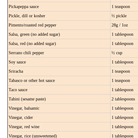
Pickapeppa sauce
1 teaspoon
Pickle, dill or kosher
½ pickle
Pimento/roasted red pepper
28g / 1oz
Salsa, green (no added sugar)
1 tablespoon
Salsa, red (no added sugar)
1 tablespoon
Serrano chili pepper
½ cup
Soy sauce
1 tablespoon
Sriracha
1 teaspoon
Tabasco or other hot sauce
1 teaspoon
Taco sauce
1 tablespoon
Tahini (sesame paste)
2 tablespoons
Vinegar, balsamic
1 tablespoon
Vinegar, cider
1 tablespoon
Vinegar, red wine
1 tablespoon
Vinegar, rice (unsweetened)
1 tablespoon