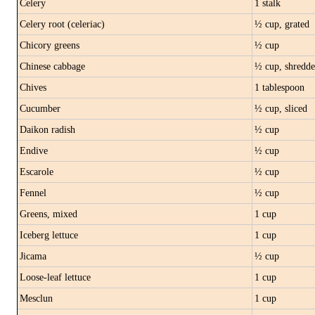
Celery
1 stalk
Celery root (celeriac)
½ cup, grated
Chicory greens
½ cup
Chinese cabbage
½ cup, shredd
Chives
1 tablespoon
Cucumber
½ cup, sliced
Daikon radish
½ cup
Endive
½ cup
Escarole
½ cup
Fennel
½ cup
Greens, mixed
1 cup
Iceberg lettuce
1 cup
Jicama
½ cup
Loose-leaf lettuce
1 cup
Mesclun
1 cup