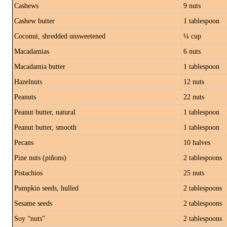
Cashews
9 nuts
Cashew butter
1 tablespoon
Coconut, shredded unsweetened
¼ cup
Macadamias
6 nuts
Macadamia butter
1 tablespoon
Hazelnuts
12 nuts
Peanuts
22 nuts
Peanut butter, natural
1 tablespoon
Peanut butter, smooth
1 tablespoon
Pecans
10 halves
Pine nuts (piñons)
2 tablespoons
Pistachios
25 nuts
Pumpkin seeds, hulled
2 tablespoons
Sesame seeds
2 tablespoons
Soy “nuts”
2 tablespoons