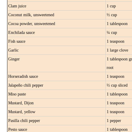
Clam juice
1 cup
Coconut milk, unsweetened
½ cup
Cocoa powder, unsweetened
1 tablespoon
Enchilada sauce
¼ cup
Fish sauce
1 teaspoon
Garlic
1 large clove
Ginger
1 tablespoon g
root
Horseradish sauce
1 teaspoon
Jalapeño chili pepper
½ cup sliced
Miso paste
1 tablespoon
Mustard, Dijon
1 teaspoon
Mustard, yellow
1 teaspoon
Pasilla chili pepper
1 pepper
Pesto sauce
1 tablespoon