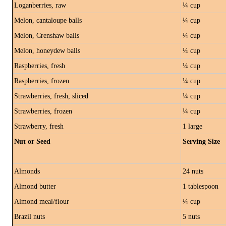
Loganberries, raw
¼ cup
Melon, cantaloupe balls
¼ cup
Melon, Crenshaw balls
¼ cup
Melon, honeydew balls
¼ cup
Raspberries, fresh
¼ cup
Raspberries, frozen
¼ cup
Strawberries, fresh, sliced
¼ cup
Strawberries, frozen
¼ cup
Strawberry, fresh
1 large
Nut or Seed
Serving Size
Almonds
24 nuts
Almond butter
1 tablespoon
Almond meal/flour
¼ cup
Brazil nuts
5 nuts