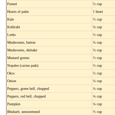
Fennel
½ cup
Hearts of palm
1 heart
Kale
½ cup
Kohlrabi
¼ cup
Leeks
½ cup
Mushrooms, button
¼ cup
Mushrooms, shiitake
¼ cup
Mustard greens
½ cup
Nopales (cactus pads)
½ cup
Okra
½ cup
Onion
¼ cup
Peppers, green bell, chopped
¼ cup
Peppers, red bell, chopped
¼ cup
Pumpkin
¼ cup
Rhubarb, unsweetened
½ cup