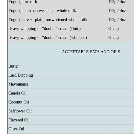
Yogurt, low carb
113g / 4oz
Yogurt, plain, unsweetened, whole milk
113g / 4oz
Yogurt, Greek, plain, unsweetened whole milk
113g / 4oz
Heavy whipping or “double” cream (fluid)
½ cup
Heavy whipping or “double” cream (whipped)
½ cup
ACCEPTABLE FATS AND OILS
Butter
Lard/Dripping
Mayonnaise
Canola Oil
Coconut Oil
Safflower Oil
Flaxseed Oil
Olive Oil