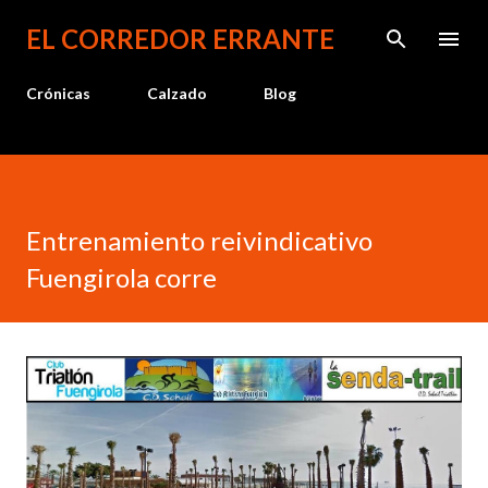
Ir al contenido principal
EL CORREDOR ERRANTE
Crónicas
Calzado
Blog
Entrenamiento reivindicativo
Fuengirola corre