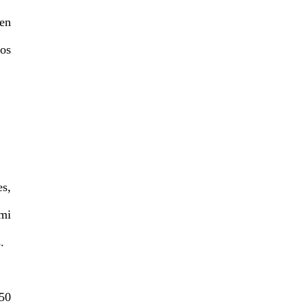
 en
dos
es,
mi
.
:50