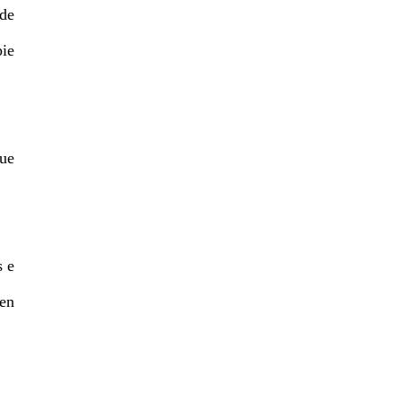
 de
pie
que
s e
 en