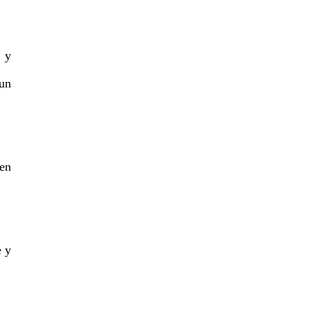
a y
 un
en
e y