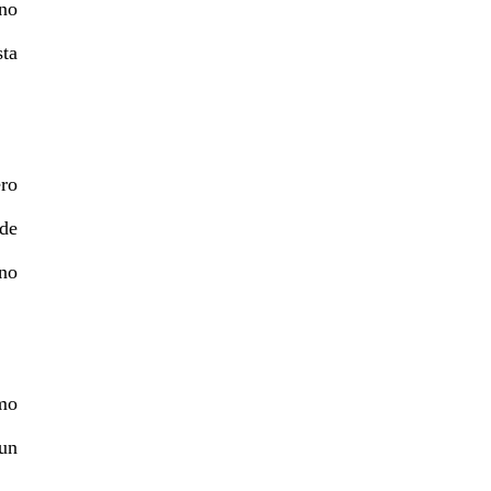
 no
ta
ero
 de
 no
omo
 un